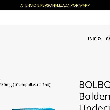
ATENCION PERSONALIZADA POR WAPP
INICIO
C
BOLBO
250mg (10 ampollas de 1ml)
Bolde
Undeci