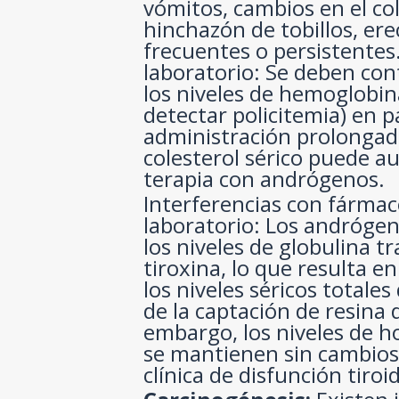
vómitos, cambios en el colo
hinchazón de tobillos, er
frecuentes o persistentes
laboratorio: Se deben con
los niveles de hemoglobin
detectar policitemia) en 
administración prolongad
colesterol sérico puede a
terapia con andrógenos.
Interferencias con fármac
laboratorio: Los andróge
los niveles de globulina 
tiroxina, lo que resulta 
los niveles séricos total
de la captación de resina 
embargo, los niveles de h
se mantienen sin cambios
clínica de disfunción tiroi