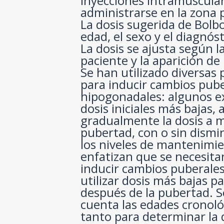
inyecciones intramuscula
administrarse en la zona 
La dosis sugerida de Bolbo
edad, el sexo y el diagnós
La dosis se ajusta según l
paciente y la aparición de
Se han utilizado diversas
para inducir cambios pub
hipogonadales: algunos 
dosis iniciales más bajas
gradualmente la dosis a 
pubertad, con o sin dismi
los niveles de mantenimi
enfatizan que se necesita
inducir cambios puberale
utilizar dosis más bajas 
después de la pubertad. 
cuenta las edades cronoló
tanto para determinar la d