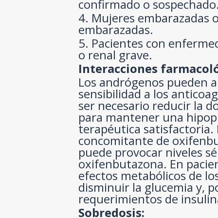
confirmado o sospechado
4. Mujeres embarazadas 
embarazadas.
5. Pacientes con enfermed
o renal grave.
Interacciones farmacoló
Los andrógenos pueden a
sensibilidad a los anticoa
ser necesario reducir la d
para mantener una hipo
terapéutica satisfactoria.
concomitante de oxifenb
puede provocar niveles sé
oxifenbutazona. En pacien
efectos metabólicos de l
disminuir la glucemia y, p
requerimientos de insulin
Sobredosis: