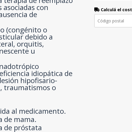
ra terapia de reemplazo
s asociadas con
Calculá el cos
 ausencia de
o (congénito o
sticular debido a
eral, orquitis,
anescente u
nadotrópico
eficiencia idiopática de
esión hipofisario-
, traumatismos o
cida al medicamento.
a de mama.
 de próstata