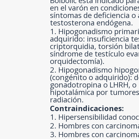
Bolbolic está indicado pa
en el varón en condicione
síntomas de deficiencia o
testosterona endógena.
1. Hipogonadismo primari
adquirido: insuficiencia te
criptorquidia, torsión bilat
síndrome de testículo ev
orquidectomía).
2. Hipogonadismo hipogo
(congénito o adquirido): d
gonadotropina o LHRH, o l
hipotalámica por tumores
radiación.
Contraindicaciones:
1. Hipersensibilidad cono
2. Hombres con carcinom
3. Hombres con carcinoma