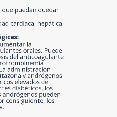
.
o que puedan quedar
ad cardíaca, hepática
gicas:
umentar la
gulantes orales. Puede
osis del anticoagulante
protrombinemia
 La administración
utazona y andrógenos
ricos elevados de
tes diabéticos, los
os andrógenos pueden
or consiguiente, los
a.