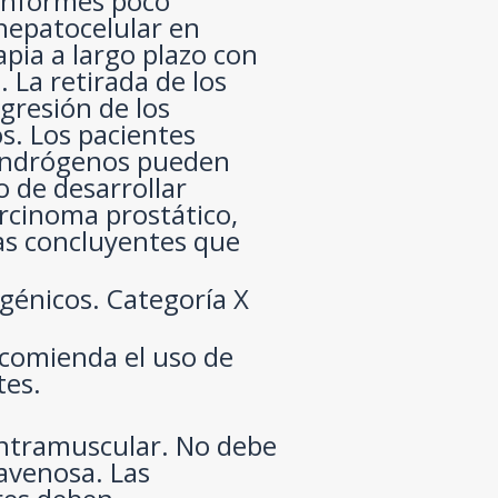
informes poco
hepatocelular en
apia a largo plazo con
 La retirada de los
gresión de los
s. Los pacientes
 andrógenos pueden
 de desarrollar
arcinoma prostático,
as concluyentes que
génicos. Categoría X
comienda el uso de
tes.
 intramuscular. No debe
ravenosa. Las