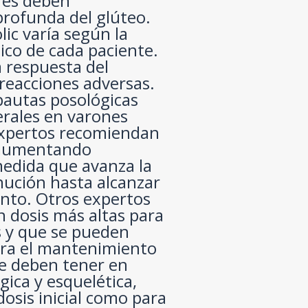
res deben
profunda del glúteo.
lic varía según la
tico de cada paciente.
a respuesta del
 reacciones adversas.
 pautas posológicas
erales en varones
expertos recomiendan
, aumentando
medida que avanza la
nución hasta alcanzar
ento. Otros expertos
n dosis más altas para
s y que se pueden
para el mantenimiento
Se deben tener en
gica y esquelética,
osis inicial como para