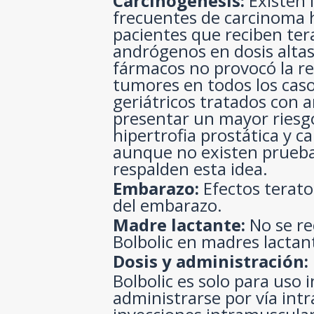
Carcinogénesis:
Existen 
frecuentes de carcinoma 
pacientes que reciben ter
andrógenos en dosis altas.
fármacos no provocó la re
tumores en todos los caso
geriátricos tratados con
presentar un mayor riesgo
hipertrofia prostática y c
aunque no existen prueb
respalden esta idea.
Embarazo:
Efectos terato
del embarazo.
Madre lactante:
No se re
Bolbolic en madres lactan
Dosis y administración:
Bolbolic es solo para uso
administrarse por vía int