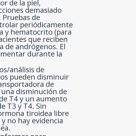
r de la piel,
ecciones demasiado
. Pruebas de
trolar periódicamente
a y hematocrito (para
pacientes que reciben
a de andrógenos. El
umentar durante la
os/análisis de
nos pueden disminuir
transportadora de
en una disminución de
es de T4 y un aumento
de T3 y T4. Sin
ormona tiroidea libre
 y no hay evidencia
dea.