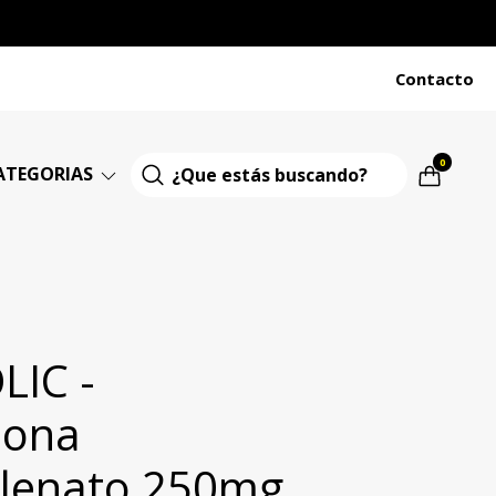
Contacto
0
ATEGORIAS
LIC -
nona
lenato 250mg