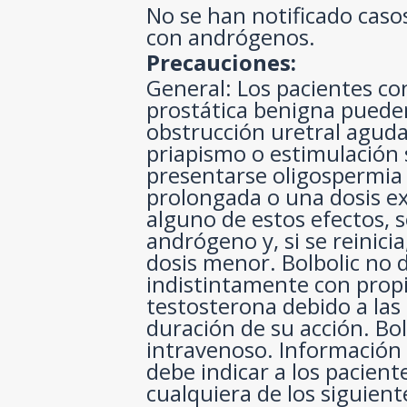
No se han notificado caso
con andrógenos.
Precauciones:
General: Los pacientes co
prostática benigna pueden
obstrucción uretral agud
priapismo o estimulación 
presentarse oligospermia 
prolongada o una dosis ex
alguno de estos efectos, 
andrógeno y, si se reinicia
dosis menor. Bolbolic no d
indistintamente con prop
testosterona debido a las 
duración de su acción. Bol
intravenoso. Información 
debe indicar a los pacien
cualquiera de los siguien