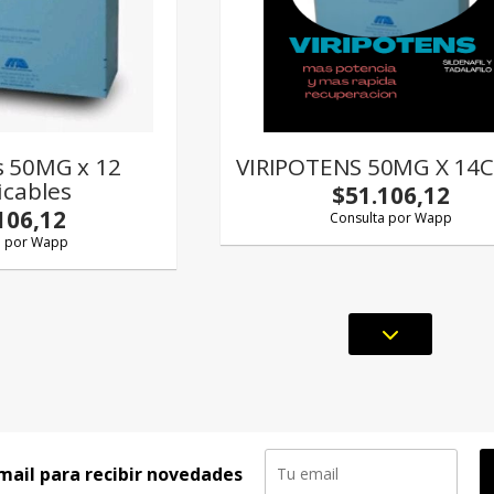
s 50MG x 12
VIRIPOTENS 50MG X 14
icables
$51.106,12
106,12
Consulta por Wapp
a por Wapp
mail para recibir novedades