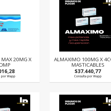
S MAX 20MG X
ALMAXIMO 100MG X 4
OMP
MASTICABLES
016,28
$37.440,77
a por Wapp
Consulta por Wapp