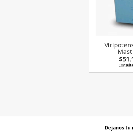
Viripoten
Mast
$51.
Consult
Dejanos tu 