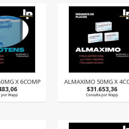
 50MG X 6COMP
ALMAXIMO 50MG X 4C
483,06
$31.653,36
a por Wapp
Consulta por Wapp