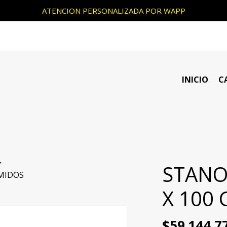
ATENCION PERSONALIZADA POR WAPP
INICIO
C
STANO
MIDOS
X 100
$59.144,7