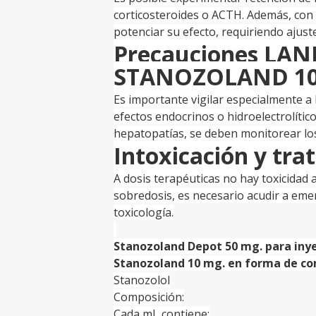
corticosteroides o ACTH. Además, con
potenciar su efecto, requiriendo ajuste
Precauciones LA
STANOZOLAND 10
Es importante vigilar especialmente a 
efectos endocrinos o hidroelectrolític
hepatopatías, se deben monitorear los 
Intoxicación y tra
A dosis terapéuticas no hay toxicidad
sobredosis, es necesario acudir a emer
toxicología.
Stanozoland Depot 50 mg. para iny
Stanozoland 10 mg. en forma de c
Stanozolol
Composición:
Cada mL contiene: