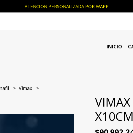
ATENCION PERSONALIZADA POR WAPP
INICIO
C
nafil
Vimax
VIMAX
X10CM
$90.992,2